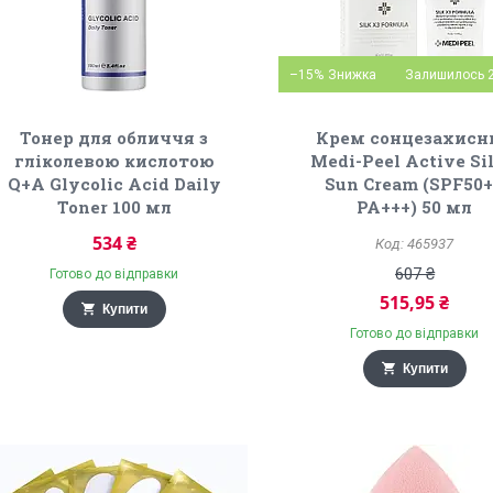
–15%
Залишилось 2
Тонер для обличчя з
Крем сонцезахисн
гліколевою кислотою
Medi-Peel Active Si
Q+A Glycolic Acid Daily
Sun Cream (SPF50+
Toner 100 мл
PA+++) 50 мл
534 ₴
465937
607 ₴
Готово до відправки
515,95 ₴
Купити
Готово до відправки
Купити