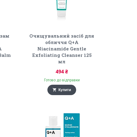
ьзам
Очищувальний засіб для
обличчя Q+A
A
Niacinamide Gentle
 Balm
Exfoliating Cleanser 125
мл
494 ₴
Готово до відправки
Купити