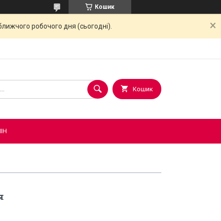
Кошик
ближчого робочого дня (сьогодні).
Кошик
ІН
я