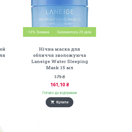
–10%
Залишилось 29 днів
ий
Нічна маска для
ля
обличчя зволожуюча
Laneige Water Sleeping
Mask 15 мл
179 ₴
161,10 ₴
Готово до відправки
Купити