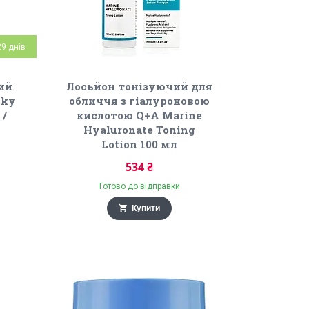
9 днів
ий
Лосьйон тонізуючий для
lky
обличчя з гіалуроновою
 /
кислотою Q+A Marine
Hyaluronate Toning
Lotion 100 мл
534 ₴
Готово до відправки
Купити