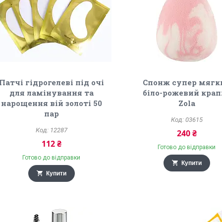
Патчі гідрогелеві під очі
Спонж супер мягк
для ламінування та
біло-рожевий крап
нарощення вій золоті 50
Zola
пар
03615
12287
240 ₴
112 ₴
Готово до відправки
Готово до відправки
Купити
Купити