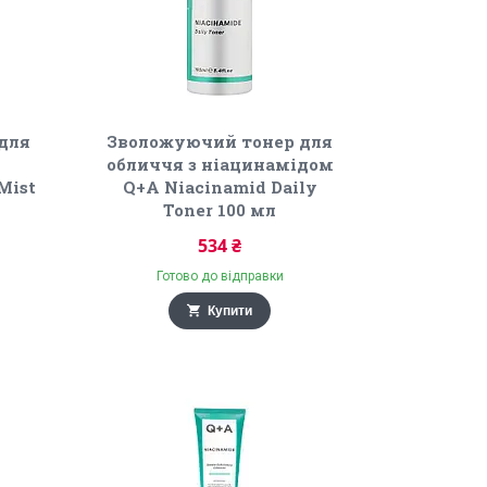
 для
Зволожуючий тонер для
z
обличчя з ніацинамідом
Mist
Q+A Niacinamid Daily
Toner 100 мл
534 ₴
Готово до відправки
Купити