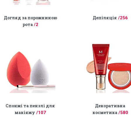
Догляд за порожниною
Депіляція
256
рота
2
Спонжі та пензлі для
Декоративна
макіяжу
косметика
107
580