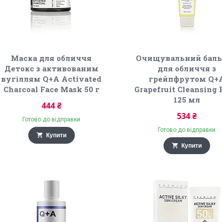
Маска для обличчя
Очищувальний бал
Детокс з активованим
для обличчя з
вугіллям Q+A Activated
грейпфрутом Q+
Charcoal Face Mask 50 г
Grapefruit Cleansing
125 мл
444 ₴
534 ₴
Готово до відправки
Готово до відправки
Купити
Купити