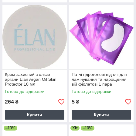
Крем захисний з олією
Патчі гідрогелеві під очі для
аргани Elan Argan Oil Skin
ламінування та нарощення
Protector 10 мл
вій фіолетові 1 пара
Готово до відправки
Готово до відправки
264
5
₴
₴
Купити
Купити
–10%
Хіт
–10%