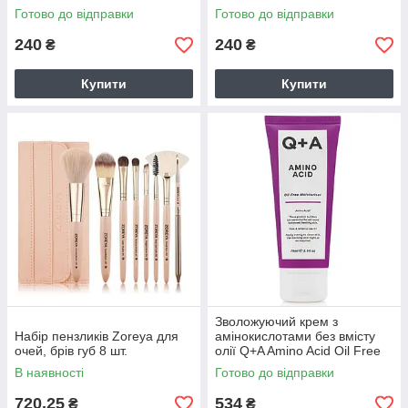
Готово до відправки
Готово до відправки
240
240
₴
₴
Купити
Купити
Зволожуючий крем з
Набір пензликів Zoreya для
амінокислотами без вмісту
очей, брів губ 8 шт.
олії Q+A Amino Acid Oil Free
Moistuirised 75 мл
В наявності
Готово до відправки
720,25
534
₴
₴