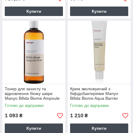
Купити
Купити
Тонер для захисту та
Крем зволожуючий з
відновлення біому шкіри
біфідобактеріями Manyo
Manyo Bifida Biome Ampoule
Bifida Biome Aqua Barrier
Toner 210 мл
Cream 80 мл
Готово до відправки
Готово до відправки
1 093
1 210
₴
₴
Купити
Купити