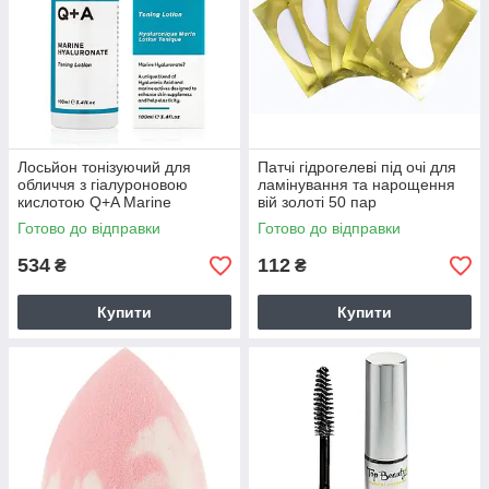
Лосьйон тонізуючий для
Патчі гідрогелеві під очі для
обличчя з гіалуроновою
ламінування та нарощення
кислотою Q+A Marine
вій золоті 50 пар
Hyaluronate Toning Lotion 100
Готово до відправки
Готово до відправки
мл
534
112
₴
₴
Купити
Купити