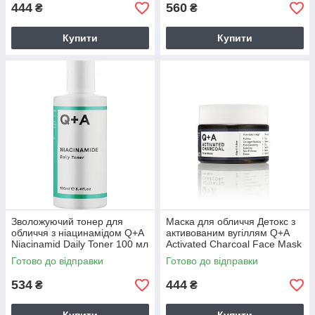
444
560
₴
₴
Купити
Купити
Зволожуючий тонер для
Маска для обличчя Детокс з
обличчя з ніацинамідом Q+A
активованим вугіллям Q+A
Niacinamid Daily Toner 100 мл
Activated Charcoal Face Mask
50 г
Готово до відправки
Готово до відправки
534
444
₴
₴