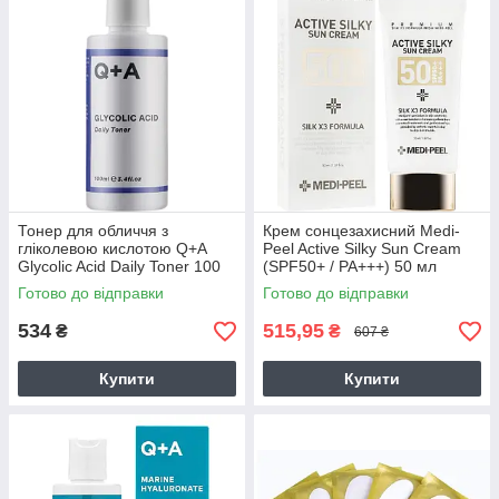
Тонер для обличчя з
Крем сонцезахисний Medi-
гліколевою кислотою Q+A
Peel Active Silky Sun Cream
Glycolic Acid Daily Toner 100
(SPF50+ / PA+++) 50 мл
мл
Готово до відправки
Готово до відправки
534
515,95
₴
₴
607 ₴
Купити
Купити