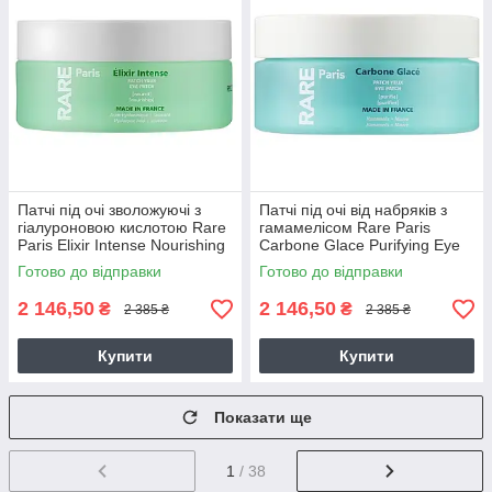
Патчі під очі зволожуючі з
Патчі під очі від набряків з
гіалуроновою кислотою Rare
гамамелісом Rare Paris
Paris Elixir Intense Nourishing
Carbone Glace Purifying Eye
Eye Patc 60 шт
Patch 60 шт
Готово до відправки
Готово до відправки
2 146,50
2 146,50
₴
₴
2 385 ₴
2 385 ₴
Купити
Купити
Показати ще
1
/ 38