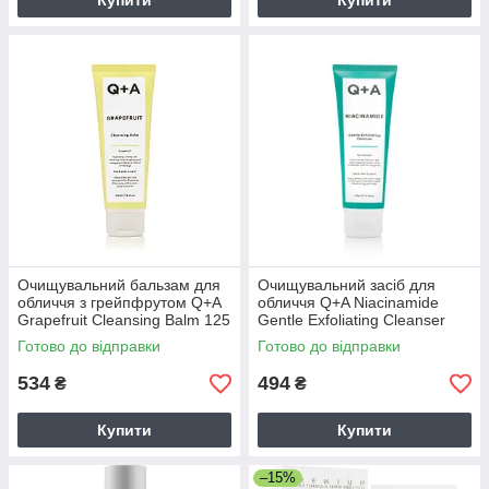
Купити
Купити
Очищувальний бальзам для
Очищувальний засіб для
обличчя з грейпфрутом Q+A
обличчя Q+A Niacinamide
Grapefruit Cleansing Balm 125
Gentle Exfoliating Cleanser
мл
125 мл
Готово до відправки
Готово до відправки
534
494
₴
₴
Купити
Купити
–15%