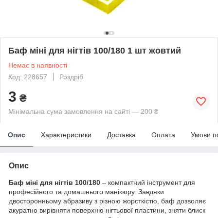
Баф міні для нігтів 100/180 1 шт жовтий
Немає в наявності
Код: 228657
Роздріб
3
₴
Мінімальна сума замовлення на сайті — 200 ₴
Опис
Характеристики
Доставка
Оплата
Умови п
Опис
Баф міні для нігтів 100/180
– компактний інструмент для
професійного та домашнього манікюру. Завдяки
двосторонньому абразиву з різною жорсткістю, баф дозволяє
акуратно вирівняти поверхню нігтьової пластини, зняти блиск