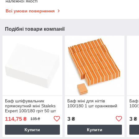
належної якості
Всі умови повернення
Подібні товари компанії
Баф шліфувальник
Баф міні для нігтів
Баф 
прямокутний міні Staleks
100/180 1 шт оранжевий
100/
Expert 100/180 гріт 50 шт
114,75
3
3
₴
₴
₴
135 ₴
Купити
Купити