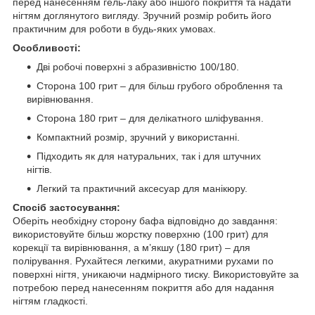
перед нанесенням гель-лаку або іншого покриття та надати
нігтям доглянутого вигляду. Зручний розмір робить його
практичним для роботи в будь-яких умовах.
Особливості:
Дві робочі поверхні з абразивністю 100/180.
Сторона 100 грит – для більш грубого оброблення та
вирівнювання.
Сторона 180 грит – для делікатного шліфування.
Компактний розмір, зручний у використанні.
Підходить як для натуральних, так і для штучних
нігтів.
Легкий та практичний аксесуар для манікюру.
Спосіб застосування:
Оберіть необхідну сторону бафа відповідно до завдання:
використовуйте більш жорстку поверхню (100 грит) для
корекції та вирівнювання, а м’якшу (180 грит) – для
полірування. Рухайтеся легкими, акуратними рухами по
поверхні нігтя, уникаючи надмірного тиску. Використовуйте за
потребою перед нанесенням покриття або для надання
нігтям гладкості.