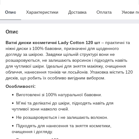
Опис
Характеристики
Доставка
Оплата
Умови п
Опис
Ватні диски косметичні Lady Cotton 120 шт
– практичні та
ніжні диски з 100% бавовни, призначені для щоденного
догляду за шкірою. Завдяки щільній структурі вони не
розшаровуються, не залишають ворсинок і підходять навіть
для чутливої шкіри. Ідеальні для зняття макіяжу, очищення
обличчя, нанесення тоніків чи лосьйонів. Упаковка містить 120
дисків, що робить їх особливо вигідним вибором.
Особливості:
Виготовлені зі 100% натуральної бавовни.
М’які та делікатні до шкіри, підходять навіть для
чутливої зони навколо очей.
Не розшаровуються і не залишають волокон.
Підходять для нанесення та зняття косметики,
очищення і догляду.