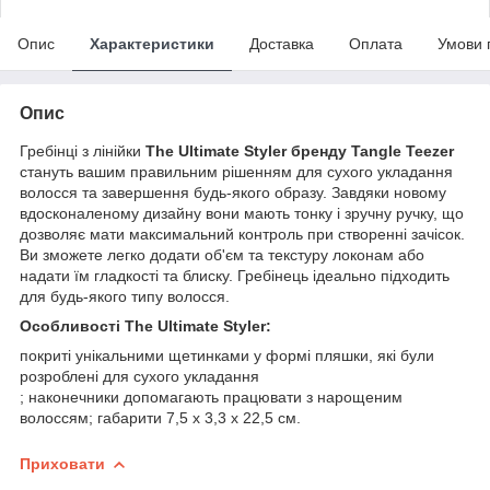
Опис
Характеристики
Доставка
Оплата
Умови 
Опис
Гребінці з лінійки
The Ultimate Styler бренду Tangle Teezer
стануть вашим правильним рішенням для сухого укладання
волосся та завершення будь-якого образу. Завдяки новому
вдосконаленому дизайну вони мають тонку і зручну ручку, що
дозволяє мати максимальний контроль при створенні зачісок.
Ви зможете легко додати об'єм та текстуру локонам або
надати їм гладкості та блиску. Гребінець ідеально підходить
для будь-якого типу волосся.
Особливості The Ultimate Styler:
покриті унікальними щетинками у формі пляшки, які були
розроблені для сухого укладання
; наконечники допомагають працювати з нарощеним
волоссям; габарити 7,5 х 3,3 х 22,5 см.
Приховати