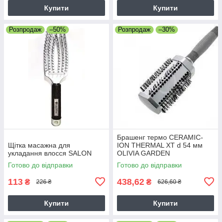
Купити
Купити
Розпродаж
–50%
Розпродаж
–30%
Брашенг термо CERAMIC-
Щітка масажна для
ION THERMAL XT d 54 мм
укладання влосся SALON
OLIVIA GARDEN
Готово до відправки
Готово до відправки
113
438,62
₴
₴
226 ₴
626,60 ₴
Купити
Купити