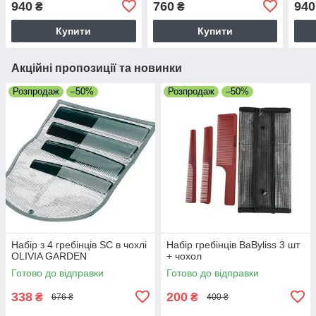
940
760
940
₴
₴
Купити
Купити
Акційні пропозиції та новинки
Розпродаж
–50%
Розпродаж
–50%
Набір з 4 гребінців SC в чохлі
Набір гребінців BaByliss 3 шт
OLIVIA GARDEN
+ чохол
Готово до відправки
Готово до відправки
338
200
₴
₴
676 ₴
400 ₴