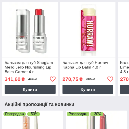
Бальзам для губ Sheglam
Бальзам для губ Hurraw
Баль
Mello Jello Nourishing Lip
Kapha Lip Balm 4,8 г
Lime
Balm Garnet 4 г
4,8 г
341,60
270,75
270
₴
₴
488 ₴
285 ₴
Купити
Купити
Акційні пропозиції та новинки
Розпродаж
–50%
Розпродаж
–30%