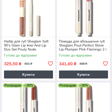
Набір для губ Sheglam Soft
Помада для збільшення губ
90's Glam Lip liner And Lip
Sheglam Pout-Perfect Shine
Duo Set Pouty Nude
Lip Plumper Pink Flamingo 2 г
Готово до відправки
Готово до відправки
325,50
341,60
₴
₴
651 ₴
488 ₴
Купити
Купити
Розпродаж
–30%
Розпродаж
–30%