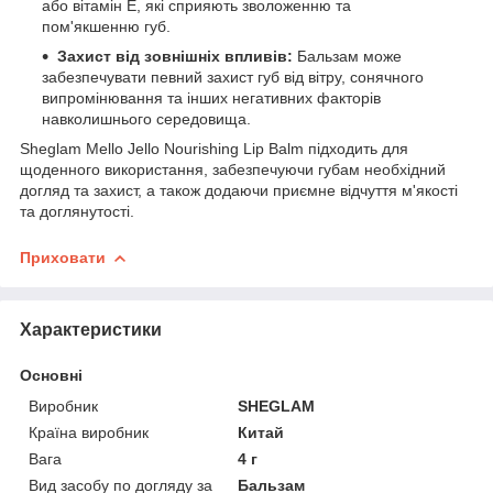
або вітамін Е, які сприяють зволоженню та
пом'якшенню губ.
Захист від зовнішніх впливів:
Бальзам може
забезпечувати певний захист губ від вітру, сонячного
випромінювання та інших негативних факторів
навколишнього середовища.
Sheglam Mello Jello Nourishing Lip Balm підходить для
щоденного використання, забезпечуючи губам необхідний
догляд та захист, а також додаючи приємне відчуття м'якості
та доглянутості.
Приховати
Характеристики
Основні
Виробник
SHEGLAM
Країна виробник
Китай
Вага
4 г
Вид засобу по догляду за
Бальзам