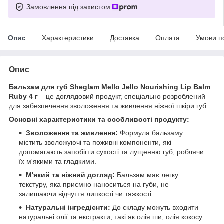
Замовлення під захистом
Опис
Характеристики
Доставка
Оплата
Умови п
Опис
Бальзам для губ Sheglam Mello Jello Nourishing Lip Balm
Ruby 4 г
– це доглядовий продукт, спеціально розроблений
для забезпечення зволоження та живлення ніжної шкіри губ.
Основні характеристики та особливості продукту:
Зволоження та живлення:
Формула бальзаму
містить зволожуючі та поживні компоненти, які
допомагають запобігти сухості та лущенню губ, роблячи
їх м'якими та гладкими.
М'який та ніжний догляд:
Бальзам має легку
текстуру, яка приємно наноситься на губи, не
залишаючи відчуття липкості чи тяжкості.
Натуральні інгредієнти:
До складу можуть входити
натуральні олії та екстракти, такі як олія ши, олія кокосу