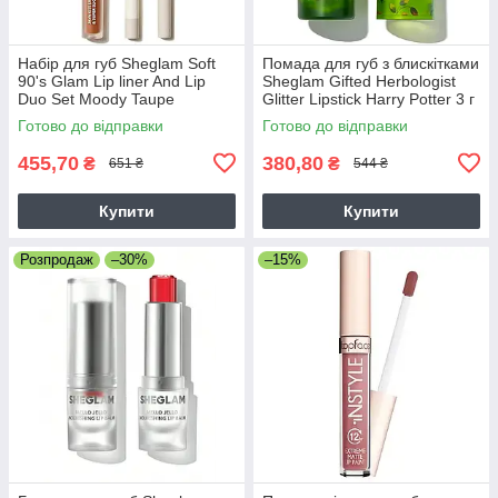
Набір для губ Sheglam Soft
Помада для губ з блискітками
90's Glam Lip liner And Lip
Sheglam Gifted Herbologist
Duo Set Moody Taupe
Glitter Lipstick Harry Potter 3 г
Готово до відправки
Готово до відправки
455,70
380,80
₴
₴
651 ₴
544 ₴
Купити
Купити
Розпродаж
–30%
–15%