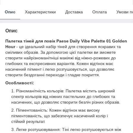
Опис
Характеристики
Доставка
Оплата
Умови п
Опис
Палетка тіней для повік Paese Daily Vibe Palette 01 Golden
Hour
- це ідеальний набір тіней для створення яскравих та
сміливих образів. За допомогою цієї палетки ви зможете
створити найрізноманітніші макіяжі від ніжно-рожевих до
глибоких та експресивних варіантів. Кожен відтінок має
насичений пігмент і легко розтушовується, що дозволяє
створити бездоганні переходи і гладке покриття.
Особливості:
Різноманітність кольорів: Палетка містить широкий
спектр кольорів від ніжних пастельних до глибоких та
насичених, що дозволяє створити безліч різних образів.
Пігментованість: Кожен відтінок має високу
пігментованість, що забезпечує насичений колір і
стійкий результат.
Легке розтушовування: Тіні легко розтушовуються між