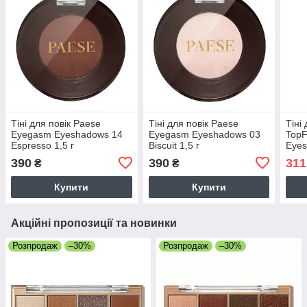
Тіні для повік Paese
Тіні для повік Paese
Тіні
Eyegasm Eyeshadows 14
Eyegasm Eyeshadows 03
TopF
Espresso 1,5 г
Biscuit 1,5 г
Eyes
390
390
311
₴
₴
Купити
Купити
Акційні пропозиції та новинки
Розпродаж
–30%
Розпродаж
–30%