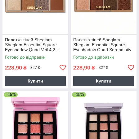
Палетка тіней Sheglam
Палетка тіней Sheglam
Sheglam Essential Square
Sheglam Essential Square
Eyeshadow Quad Veil 4,2 г
Eyeshadow Quad Serendipity
4,2 г
Готово до відправки
Готово до відправки
228,90
228,90
₴
₴
327 ₴
327 ₴
Купити
Купити
–15%
–15%