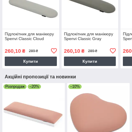
Підлокітник для манікюру
Підлокітник для манікюру
Підл
Spenvi Classic Cloud
Spenvi Classic Gray
Spen
260,10
260,10
260
₴
₴
289 ₴
289 ₴
Купити
Купити
Акційні пропозиції та новинки
Розпродаж
–20%
–10%