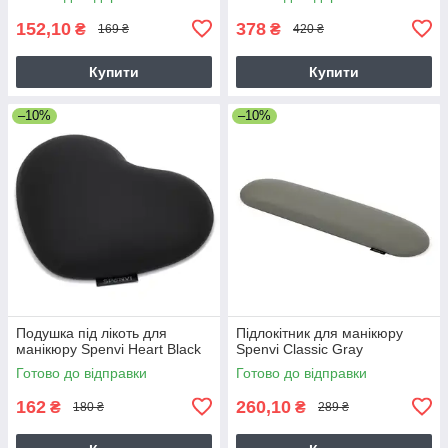
152,10
378
₴
₴
169 ₴
420 ₴
Купити
Купити
–10%
–10%
Подушка під лікоть для
Підлокітник для манікюру
манікюру Spenvi Heart Black
Spenvi Classic Gray
Готово до відправки
Готово до відправки
162
260,10
₴
₴
180 ₴
289 ₴