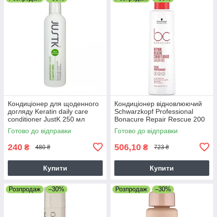
Кондиціонер для щоденного
Кондиціонер відновлюючий
догляду Keratin daily care
Schwarzkopf Professional
conditioner JustK 250 мл
Bonacure Repair Rescue 200
мл
Готово до відправки
Готово до відправки
240
506,10
₴
₴
480 ₴
723 ₴
Купити
Купити
Розпродаж
–30%
Розпродаж
–30%