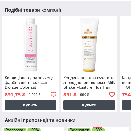
Подібні товари компанії
Кондиціонер для захисту
Кондиціонер для сухого та
Конд
фарбованого волосся
зневодненого волосся Milk
пошк
Biolage Colorlast
Shake Moisture Plus Hair
TIGI
Conditioner 400 мл
Conditioner 250 мл
Anti
891,75
891
754
₴
₴
1 025 ₴
990 ₴
Купити
Купити
Акційні пропозиції та новинки
Розпродаж
–50%
Розпродаж
–30%