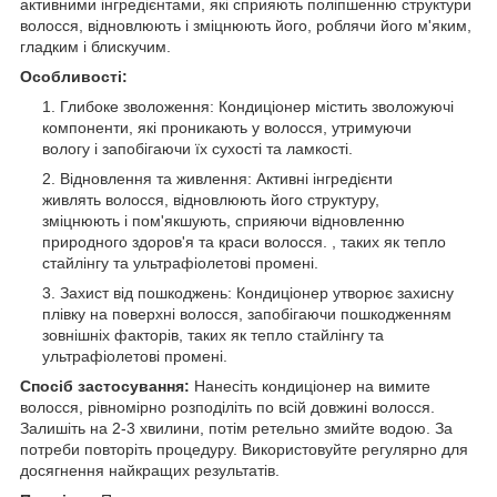
активними інгредієнтами, які сприяють поліпшенню структури
волосся, відновлюють і зміцнюють його, роблячи його м'яким,
гладким і блискучим.
Особливості:
Глибоке зволоження: Кондиціонер містить зволожуючі
компоненти, які проникають у волосся, утримуючи
вологу і запобігаючи їх сухості та ламкості.
Відновлення та живлення: Активні інгредієнти
живлять волосся, відновлюють його структуру,
зміцнюють і пом'якшують, сприяючи відновленню
природного здоров'я та краси волосся. , таких як тепло
стайлінгу та ультрафіолетові промені.
Захист від пошкоджень: Кондиціонер утворює захисну
плівку на поверхні волосся, запобігаючи пошкодженням
зовнішніх факторів, таких як тепло стайлінгу та
ультрафіолетові промені.
Спосіб застосування:
Нанесіть кондиціонер на вимите
волосся, рівномірно розподіліть по всій довжині волосся.
Залишіть на 2-3 хвилини, потім ретельно змийте водою. За
потреби повторіть процедуру. Використовуйте регулярно для
досягнення найкращих результатів.