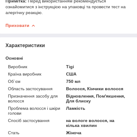
Примітка:
Перед використанням рекомендується
ознайомитися з інструкцією на упаковці та провести тест на
алергічну реакцію.
Приховати
Характеристики
Основні
Виробник
Tigi
Країна виробник
США
Об`єм
750 мл
Область застосування
Волосся, Кінчики волосся
Призначення засобу для
Відновлення, Пом'якшення,
волосся
Для блиску
Проблема волосся і шкіри
Ламкість
голови
Спосіб застосування
на вологе волосся, на
кілька хвилин
Стать
Жіноча