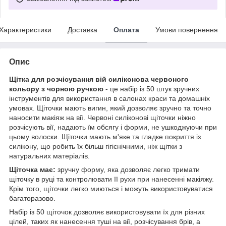
Характеристики
Доставка
Оплата
Умови повернення
Опис
Щітка для розчісування вій силіконова червоного
кольору з чорною ручкою
- це набір із 50 штук зручних
інструментів для використання в салонах краси та домашніх
умовах. Щіточки мають вигин, який дозволяє зручно та точно
наносити макіяж на вії. Червоні силіконові щіточки ніжно
розчісують вії, надають їм обсягу і форми, не ушкоджуючи при
цьому волоски. Щіточки мають м'яке та гладке покриття із
силікону, що робить їх більш гігієнічними, ніж щітки з
натуральних матеріалів.
Щіточка має:
зручну форму, яка дозволяє легко тримати
щіточку в руці та контролювати її рухи при нанесенні макіяжу.
Крім того, щіточки легко миються і можуть використовуватися
багаторазово.
Набір із 50 щіточок дозволяє використовувати їх для різних
цілей, таких як нанесення туші на вії, розчісування брів, а