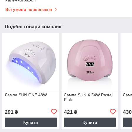
належної якості
Всі умови повернення
Подібні товари компанії
Лампа SUN ONE 48W
Лампа SUN X 54W Pastel
Лам
Pink
291
421
430
₴
₴
Купити
Купити