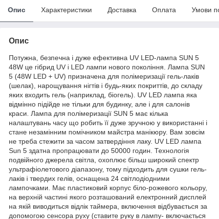
Опис
Характеристики
Доставка
Оплата
Умови п
Опис
Потужна, безпечна і дуже ефективна UV LED-лампа SUN 5
48W це гібрид UV і LED лампи нового покоління. Лампа SUN
5 (48W LED + UV) призначена для полімеризації гель-лаків
(шелак), нарощування нігтів і будь-яких покриттів, до складу
яких входить гель (наприклад, біогель). UV LED лампа яка
відмінно підійде не тільки для будинку, але і для салонів
краси. Лампа для полімеризації SUN 5 має кілька
налаштувань часу що робить її дуже зручною у використанні і
стане незамінним помічником майстра манікюру. Вам зовсім
не треба стежити за часом затвердіння лаку. UV LED лампа
Sun 5 здатна пропрацювати до 50000 годин. Технологія
подвійного джерела світла, охоплює більш широкий спектр
ультрафіолетового діапазону, тому підходить для сушки гель-
лаків і твердих гелів, оснащена 24 світлодіодними
лампочками. Має пластиковий корпус біло-рожевого кольору,
на верхній частині якого розташований електронний дисплей
на якій виводиться відлік таймера, включення відбувається за
допомогою сенсора руху (ставите руку в лампу- включається