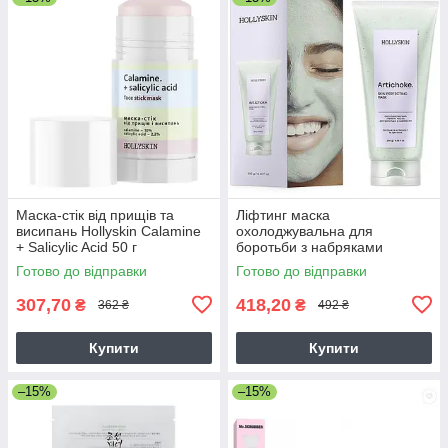
Маска-стік від прищів та
Ліфтинг маска
висипань Hollyskin Calamine
охолоджувальна для
+ Salicylic Acid 50 г
боротьби з набряками
Hollyskin Artichoke Skin
Готово до відправки
Готово до відправки
Perfecting 250 мл
307,70
418,20
₴
₴
362 ₴
492 ₴
Купити
Купити
–15%
–15%