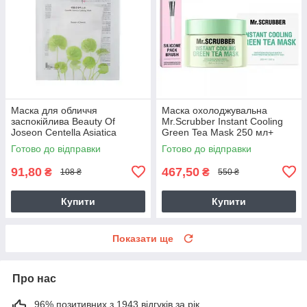
Маска для обличчя
Маска охолоджувальна
заспокійлива Beauty Of
Mr.Scrubber Instant Cooling
Joseon Centella Asiatica
Green Tea Mask 250 мл+
Calming Mask 25 мл
пензлик силіконовий
Готово до відправки
Готово до відправки
91,80
467,50
₴
₴
108 ₴
550 ₴
Купити
Купити
Показати ще
Про нас
96% позитивних з 1943 відгуків за рік