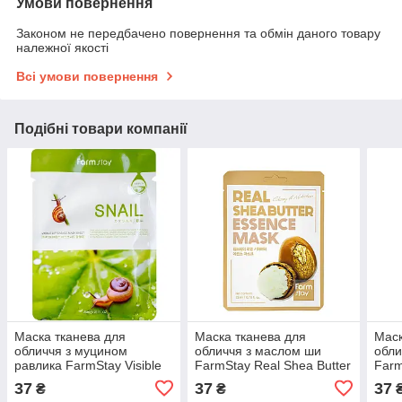
Умови повернення
Законом не передбачено повернення та обмін даного товару
належної якості
Всі умови повернення
Подібні товари компанії
Маска тканева для
Маска тканева для
Маск
обличчя з муцином
обличчя з маслом ши
обли
равлика FarmStay Visible
FarmStay Real Shea Butter
Farm
Difference Mask Sheet
Essence Mask 23 мл
Hone
37
37
37
₴
₴
Snail 23 мл
мл