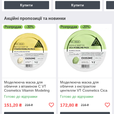
Купити
Купити
Акційні пропозиції та новинки
Розпродаж
–30%
Розпродаж
–20%
Моделююча маска для
Моделююча маска для
обличчя з вітаміном С VT
обличчя з екстрактом
Cosmetics Vitamin Modeling
центелли VT Cosmetics Cica
Pack 25 г
Modeling Pack 25 г
Готово до відправки
Готово до відправки
151,20
172,80
₴
₴
216 ₴
216 ₴