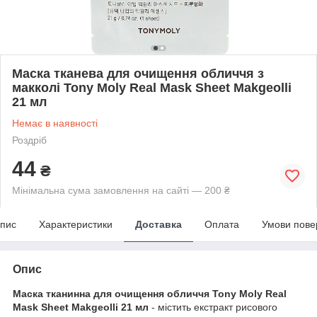
Маска тканева для очищення обличчя з
макколі Tony Moly Real Mask Sheet Makgeolli
21 мл
Немає в наявності
Роздріб
44
₴
Мінімальна сума замовлення на сайті — 200 ₴
пис
Характеристики
Доставка
Оплата
Умови пове
Опис
Маска тканинна для очищення обличчя Tony Moly Real
Mask Sheet Makgeolli 21 мл
- містить екстракт рисового