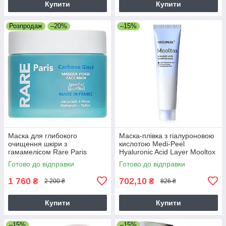
Купити
Купити
Розпродаж
–20%
–15%
Маска для глибокого
Маска-плівка з гіалуроновою
очищення шкіри з
кислотою Medi-Peel
гамамелісом Rare Paris
Hyaluronic Acid Layer Mooltox
Carbone Glace Creamy Face
Wrapping Mask 70 мл
Готово до відправки
Готово до відправки
Mask 80 мл
1 760
702,10
₴
₴
2 200 ₴
826 ₴
Купити
Купити
–15%
–15%