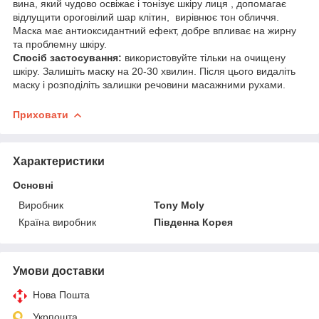
вина, який чудово освіжає і тонізує шкіру лиця , допомагає
відлущити ороговілий шар клітин, вирівнює тон обличчя.
Маска має антиоксидантний ефект, добре впливає на жирну
та проблемну шкіру.
Спосіб застосування:
використовуйте тільки на очищену
шкіру. Залишіть маску на 20-30 хвилин. Після цього видаліть
маску і розподіліть залишки речовини масажними рухами.
Приховати
Характеристики
Основні
Виробник
Tony Moly
Країна виробник
Південна Корея
Умови доставки
Нова Пошта
Укрпошта