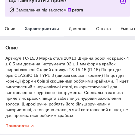
Що таке купити з Пром?
Замовлення під захистом
Опис
Характеристики
Доставка
Оплата
Умови 
Опис
Артикул TC-15/3 Марка сталі 20Х13 Ширина робочих крайок 4
± 0,5 мм довжина інструмента 92 ± 1 мм форма крайок
широкі скошені Старий артикул T3-15-15 (П-15) Пінцет для
брів CLASSIC 15 TYPE 3 (широкі скошені кромки) Пінцет для
корекції форми брів зі скошеними робочими крайками. Пінцет
виготовлений з нержавіючої сталі, використовуваної для
виготовлення хірургічного інструмента. Спеціальна заточка
прилеглих крайок пінцета забезпечує чудовий захоплення
волоса. Широкі ручки роблять його більш зручними у
використанні, а товщина стали, з якої виготовлений пінцет, не
дає прогинатися робочим крайках.
Приховати