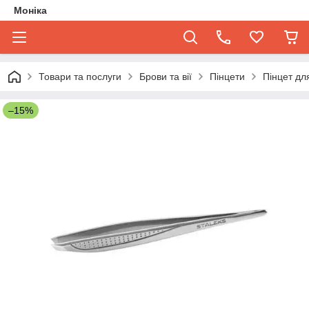
Моніка
Товари та послуги
Брови та вії
Пінцети
Пінцет для
–15%