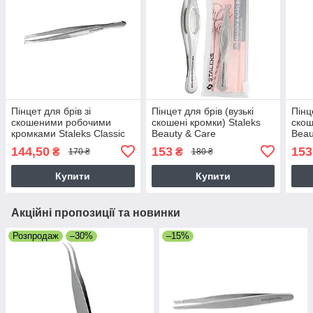
Пінцет для брів зі
Пінцет для брів (вузькі
Пінц
скошеними робочими
скошені кромки) Staleks
скош
кромками Staleks Classic
Beauty & Care
Beau
144,50
153
153
₴
₴
170 ₴
180 ₴
Купити
Купити
Акційні пропозиції та новинки
Розпродаж
–30%
–15%