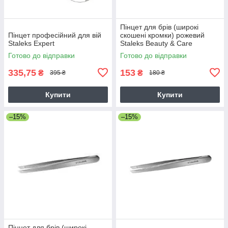
Пінцет для брів (широкі
Пінцет професійний для вій
скошені кромки) рожевий
Staleks Expert
Staleks Beauty & Care
Готово до відправки
Готово до відправки
335,75
153
₴
₴
395 ₴
180 ₴
Купити
Купити
–15%
–15%
Пінцет для брів (широкі