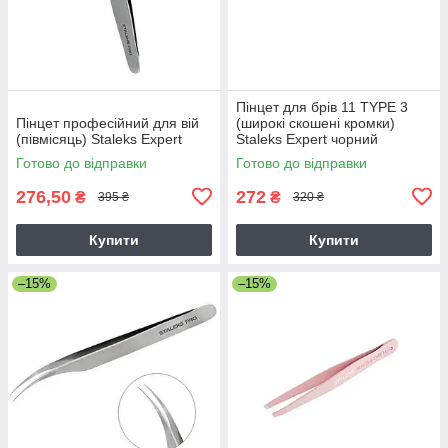
Пінцет для брів 11 TYPE 3
Пінцет професійний для вій
(широкі скошені кромки)
(півмісяць) Staleks Expert
Staleks Expert чорний
Готово до відправки
Готово до відправки
276,50
272
₴
₴
395 ₴
320 ₴
Купити
Купити
–15%
–15%