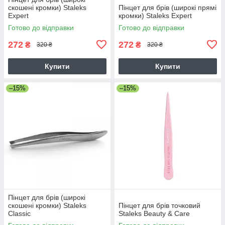
скошені кромки) Staleks
Пінцет для брів (широкі прямі
Expert
кромки) Staleks Expert
Готово до відправки
Готово до відправки
272
272
₴
₴
320 ₴
320 ₴
Купити
Купити
–15%
–15%
Пінцет для брів (широкі
скошені кромки) Staleks
Пінцет для брів точковий
Classic
Staleks Beauty & Care