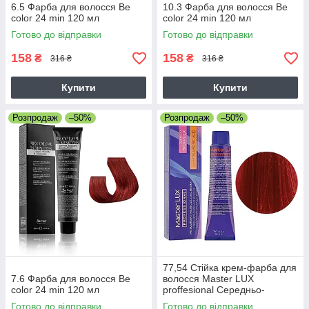
6.5 Фарба для волосся Be
10.3 Фарба для волосся Be
color 24 min 120 мл
color 24 min 120 мл
Готово до відправки
Готово до відправки
158
158
₴
₴
316 ₴
316 ₴
Купити
Купити
Розпродаж
–50%
Розпродаж
–50%
77,54 Стійка крем-фарба для
7.6 Фарба для волосся Be
волосся Master LUX
color 24 min 120 мл
proffesional Середньо-
русявий яскравий червоно-
Готово до відправки
Готово до відправки