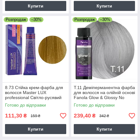
Купити
Купити
Розпродаж
–30%
Розпродаж
–30%
8.73 Стійка крем-фарба для
T.11 Деміперманентна фарба
волосся Master LUX
для волосся на олійній основі
professional Світло-русявий
Fanola Glow & Glossy No
коричнево-золотистий 60 мл
Yellow 60 мл
Готово до відправки
Готово до відправки
111,30
239,40
₴
₴
159 ₴
342 ₴
Купити
Купити