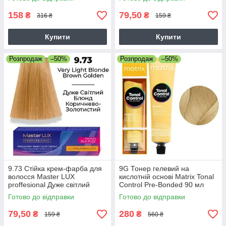
мідний 60 мл
158
79,50
₴
₴
316 ₴
159 ₴
Купити
Купити
Розпродаж
–50%
Розпродаж
–50%
9.73 Стійка крем-фарба для
9G Тонер гелевий на
волосся Master LUX
кислотній основі Matrix Tonal
proffesional Дуже світлий
Control Pre-Bonded 90 мл
блонд коричнево-золотистий
Готово до відправки
Готово до відправки
60 мл
79,50
280
₴
₴
159 ₴
560 ₴