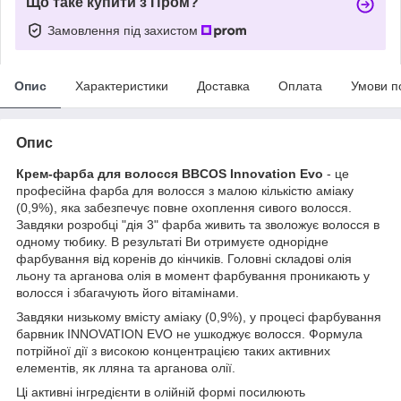
Що таке купити з Пром?
Замовлення під захистом
Опис
Характеристики
Доставка
Оплата
Умови п
Опис
Крем-фарба для волосся BBCOS Innovation Evo
- це
професійна фарба для волосся з малою кількістю аміаку
(0,9%), яка забезпечує повне охоплення сивого волосся.
Завдяки розробці "дія 3" фарба живить та зволожує волосся в
одному тюбику. В результаті Ви отримуєте однорідне
фарбування від коренів до кінчиків. Головні складові олія
льону та арганова олія в момент фарбування проникають у
волосся і збагачують його вітамінами.
Завдяки низькому вмісту аміаку (0,9%), у процесі фарбування
барвник INNOVATION EVO не ушкоджує волосся. Формула
потрійної дії з високою концентрацією таких активних
елементів, як лляна та арганова олії.
Ці активні інгредієнти в олійній формі посилюють