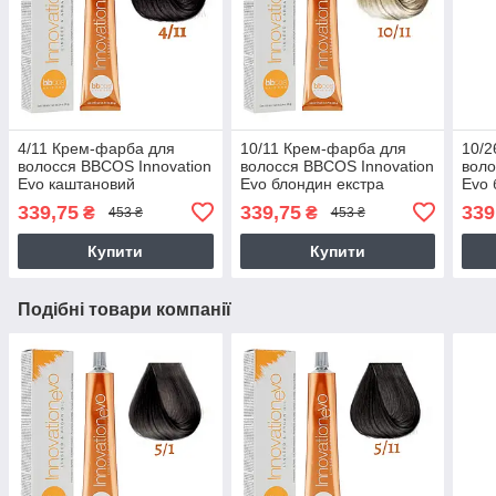
4/11 Крем-фарба для
10/11 Крем-фарба для
10/2
волосся BBCOS Innovation
волосся BBCOS Innovation
воло
Evo каштановий
Evo блондин екстра
Evo 
натуральний інтенсивний
світлий інтенсивний
світ
339,75
339,75
339
₴
₴
453 ₴
453 ₴
попелястий100 мл
попелястий 100 мл
Купити
Купити
Подібні товари компанії