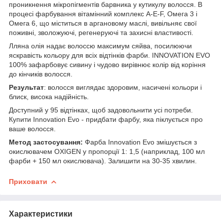
проникнення мікропігментів барвника у кутикулу волосся. В
процесі фарбування вітамінний комплекс А-Е-F, Омега 3 і
Омега 6, що міститься в аргановому маслі, вивільняє свої
поживні, зволожуючі, регенеруючі та захисні властивості.
Лляна олія надає волоссю максимум сяйва, посилюючи
яскравість кольору для всіх відтінків фарби. INNOVATION EVO
100% зафарбовує сивину і чудово вирівнює колір від коріння
до кінчиків волосся.
Результат
: волосся виглядає здоровим, насичені кольори і
блиск, висока надійність.
Доступний у 95 відтінках, щоб задовольнити усі потреби.
Купити Innovation Evo - придбати фарбу, яка піклується про
ваше волосся.
Метод застосування:
Фарба Innovation Evo змішується з
окислювачем OXIGEN у пропорції 1: 1,5 (наприклад, 100 мл
фарби + 150 мл окислювача). Залишити на 30-35 хвилин.
Приховати
Характеристики