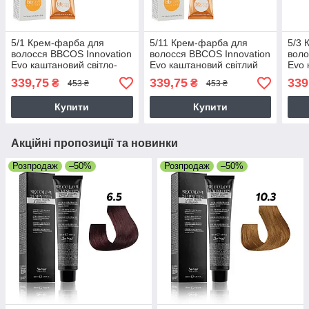
5/1 Крем-фарба для
5/11 Крем-фарба для
5/3 
волосся BBCOS Innovation
волосся BBCOS Innovation
воло
Evо каштановий світло-
Evо каштановий світлий
Evо 
попелястий 100 мл
інтенсивний попелястий
золо
339,75
339,75
339
₴
₴
453 ₴
453 ₴
100 мл
Купити
Купити
Акційні пропозиції та новинки
Розпродаж
–50%
Розпродаж
–50%