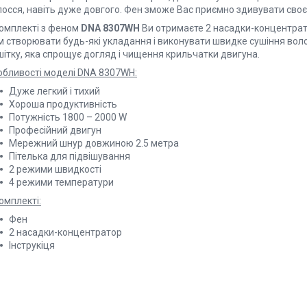
лосся, навіть дуже довгого. Фен зможе Вас приємно здивувати сво
комплекті з феном
DNA 8307WH
Ви отримаєте 2 насадки-концентрат
м створювати будь-які укладання і виконувати швидке сушіння воло
шітку, яка спрощує догляд і чищення крильчатки двигуна.
обливості моделі DNA 8307WH:
Дуже легкий і тихий
Хороша продуктивність
Потужність 1800 – 2000 W
Професійний двигун
Мережний шнур довжиною 2.5 метра
Пітелька для підвішування
2 режими швидкості
4 режими температури
омплекті:
Фен
2 насадки-концентратор
Інструкіця