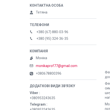
Тетяна
+380 (67) 880-03-96
+380 (95) 324-36-35
Моніка
monikaprof77@gmail.com
Фе
+380678800396
дос
Фе
си
шн
Viber
наг
+380953243635
Мо
Telegram
по
+380953243635