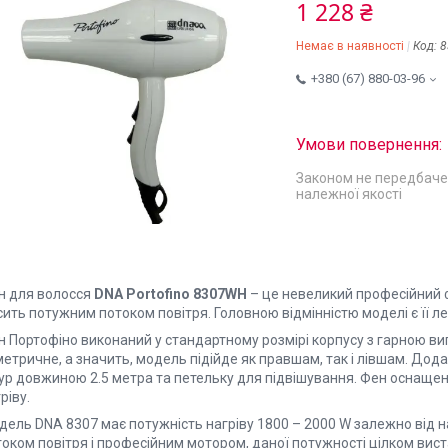
1 228 ₴
Немає в наявності
Код:
8
+380 (67) 880-03-96
Законом не передбаче
належної якості
н для волосся
DNA Portofino 8307WH
– це невеликий професійний 
ить потужним потоком повітря. Головною відмінністю моделі є її л
н Портофіно виконаний у стандартному розмірі корпусу з гарною в
метричне, а значить, модель підійде як правшам, так і лівшам. До
ур довжиною 2.5 метра та петельку для підвішування. Фен оснащ
ріву.
дель DNA 8307 має потужність нагріву 1800 – 2000 W залежно від н
током повітря і професійним мотором, даної потужності цілком вис