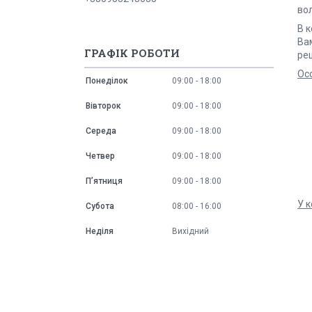
во
В 
Ва
ГРАФІК РОБОТИ
ре
Ос
Понеділок
09:00
18:00
Вівторок
09:00
18:00
Середа
09:00
18:00
Четвер
09:00
18:00
Пʼятниця
09:00
18:00
У к
Субота
08:00
16:00
Неділя
Вихідний