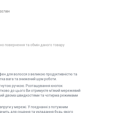
307WH
но повернення та обмін даного товару
фен для волосся з великою продуктивністю та
егка вага та знижений шум роботи.
игнутою ручкою. Розташування кнопок
датково до цього Ви отримуєте м'який мережевий
ений двома швидкостями та чотирма режимами
апруги у мережі. У поєднанні з потужним
тачить для сушіння та укладання будь-якого