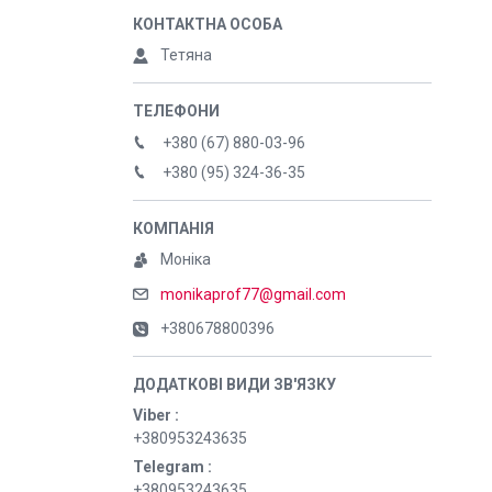
Тетяна
+380 (67) 880-03-96
+380 (95) 324-36-35
Моніка
monikaprof77@gmail.com
+380678800396
Viber
+380953243635
Telegram
+380953243635