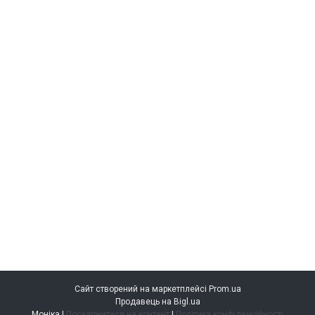
Сайт створений на маркетплейсі
Prom.ua
Продавець на Bigl.ua
Моніка |
Поскаржитися на контент
|
Політика конфіденційності