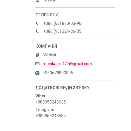
Тетяна
+380 (67) 880-03-96
+380 (95) 324-36-35
Моніка
monikaprof77@gmail.com
+380678800396
Viber
+380953243635
Telegram
+380953243635