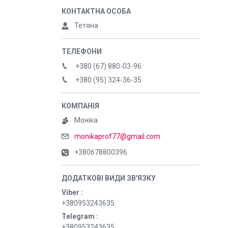
Тетяна
+380 (67) 880-03-96
+380 (95) 324-36-35
Моніка
monikaprof77@gmail.com
+380678800396
Viber
+380953243635
Telegram
+380953243635