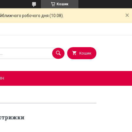
Кошик
айближчого робочого дня (10.08).
Кошик
ІН
 стрижки