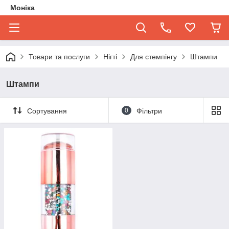
Моніка
Товари та послуги
Нігті
Для стемпінгу
Штампи
Штампи
Сортування
0
Фільтри