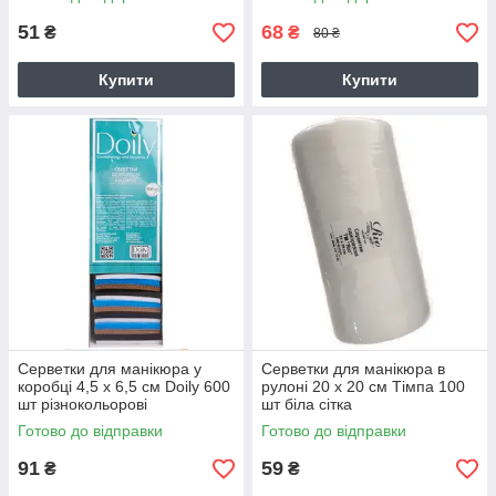
51
68
₴
₴
80 ₴
Купити
Купити
Серветки для манікюра у
Серветки для манікюра в
коробці 4,5 х 6,5 см Doily 600
рулоні 20 х 20 см Тімпа 100
шт різнокольорові
шт біла сітка
Готово до відправки
Готово до відправки
91
59
₴
₴