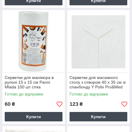
Купити
Купити
Серветки для манікюра в
Серветки для масажного
рулоні 15 х 15 см Panni
столу з отвором 40 х 35 см зі
Mlada 100 шт сітка
спанбонду Y Polix Pro&Med
білі 50 шт
Готово до відправки
Готово до відправки
60
123
₴
₴
Купити
Купити