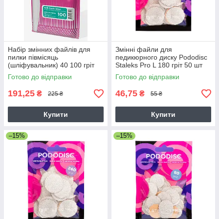
Набір змінних файлів для
Змінні файли для
пилки півмісяць
педикюрного диску Pododisc
(шліфувальник) 40 100 гріт
Staleks Pro L 180 гріт 50 шт
Staleks Expert 30 шт білі
білі
Готово до відправки
Готово до відправки
191,25
46,75
₴
₴
225 ₴
55 ₴
Купити
Купити
–15%
–15%