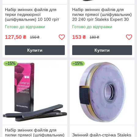
Набір змінних файлів для
Набір змінних файлів для
терки педикюрної
пилки прямої (шліфувальник)
(шліфувальник) 10 100 гріт
20 240 гріт Staleks Expert 30
Staleks Expert 30 шт білі
шт білі
Готово до відправки
Готово до відправки
127,50
153
₴
₴
150 ₴
180 ₴
Купити
Купити
–15%
–15%
Набір змінних файлів для
пилки прямої (шліфувальник)
Змінний файл-стрічка Staleks