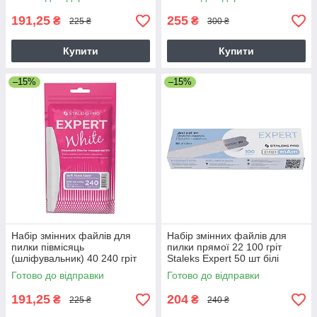
191,25
255
₴
₴
225 ₴
300 ₴
Купити
Купити
–15%
–15%
Набір змінних файлів для
Набір змінних файлів для
пилки півмісяць
пилки прямої 22 100 гріт
(шліфувальник) 40 240 гріт
Staleks Expert 50 шт білі
Staleks Expert 30 шт білі
Готово до відправки
Готово до відправки
191,25
204
₴
₴
225 ₴
240 ₴