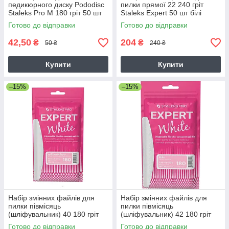
педикюрного диску Pododisc
пилки прямої 22 240 гріт
Staleks Pro M 180 гріт 50 шт
Staleks Expert 50 шт білі
білі
Готово до відправки
Готово до відправки
42,50
204
₴
₴
50 ₴
240 ₴
Купити
Купити
–15%
–15%
Набір змінних файлів для
Набір змінних файлів для
пилки півмісяць
пилки півмісяць
(шліфувальник) 40 180 гріт
(шліфувальник) 42 180 гріт
Staleks Expert 30 шт білі
Staleks Expert 50 шт білі
Готово до відправки
Готово до відправки