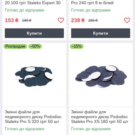
20 100 гріт Staleks Expert 30
Pro 240 гріт 8 м білий
шт білі
Готово до відправки
Готово до відправки
153
238
₴
₴
180 ₴
280 ₴
Купити
Купити
Розпродаж
–50%
–15%
Змінні файли для
Змінні файли для
педикюрного диску Pododisc
педикюрного диску Pododisc
Staleks Pro S 320 гріт 50 шт
Staleks Pro XS 180 гріт 50 шт
Готово до відправки
Готово до відправки