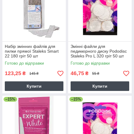
Набір змінних файлів для
Змінні файли для
пилки прямої Staleks Smart
педикюрного диску Pododisc
22 180 гріт 50 шт
Staleks Pro L 320 гріт 50 шт
білі
Готово до відправки
Готово до відправки
123,25
46,75
₴
₴
145 ₴
55 ₴
Купити
Купити
–15%
–15%