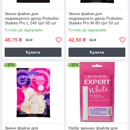
Змінні файли для
Змінні файли для
педикюрного диску Pododisc
педикюрного диску Pododisc
Staleks Pro L 240 гріт 50 шт
Staleks Pro M 80 гріт 50 шт
білі
білі
Готово до відправки
Готово до відправки
46,75
42,50
₴
₴
55 ₴
50 ₴
Купити
Купити
–15%
–15%
Змінні файли для
Набір змінних файлів для