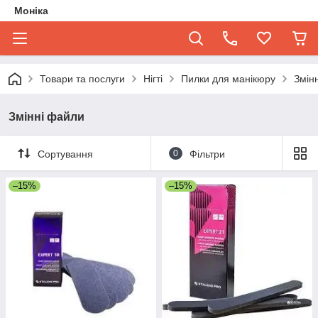
Моніка
Товари та послуги
Нігті
Пилки для манікюру
Змін
Змінні файли
Сортування
0
Фільтри
–15%
–15%