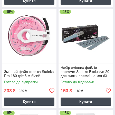
Купити
Купити
–15%
–15%
Набір змінних файлів
Змінний файл-стрічка Staleks
papmAm Staleks Exclusive 20
Pro 180 гріт 8 м білий
для пилки прямої на мягкій
основі 100 гріт 30 шт
Готово до відправки
Готово до відправки
238
153
₴
₴
280 ₴
180 ₴
Купити
Купити
–15%
–15%